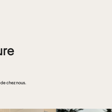
ure
 de chez nous.