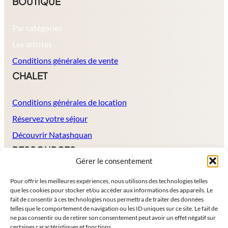
BOUTIQUE
Par catégories
Les artistes
Conditions générales de vente
CHALET
Conditions générales de location
Réservez votre séjour
Découvrir Natashquan
RESSOURCES
Gérer le consentement
À propos
Pour offrir les meilleures expériences, nous utilisons des technologies telles
que les cookies pour stocker et/ou accéder aux informations des appareils. Le
Politique de protection de données
fait de consentir à ces technologies nous permettra de traiter des données
Mentions légales
telles que le comportement de navigation ou les ID uniques sur ce site. Le fait de
ne pas consentir ou de retirer son consentement peut avoir un effet négatif sur
Contact
certaines caractéristiques et fonctions.