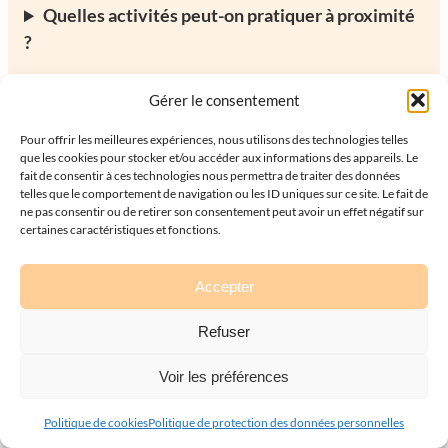
Quelles activités peut-on pratiquer à proximité
?
Le chalet est-il adapté aux enfants et aux
Gérer le consentement
familles ?
Pour offrir les meilleures expériences, nous utilisons des technologies telles
que les cookies pour stocker et/ou accéder aux informations des appareils. Le
À quelle heure peut-on arriver et à quelle heure
fait de consentir à ces technologies nous permettra de traiter des données
telles que le comportement de navigation ou les ID uniques sur ce site. Le fait de
doit-on partir ?
ne pas consentir ou de retirer son consentement peut avoir un effet négatif sur
certaines caractéristiques et fonctions.
Accepter
Refuser
Voir les préférences
Politique de cookies
Politique de protection des données personnelles