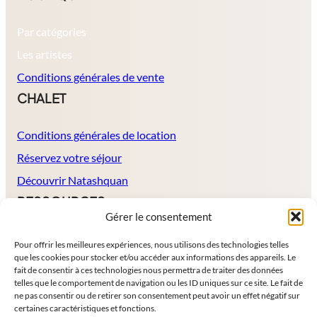
Par catégories
Les artistes
Conditions générales de vente
CHALET
Conditions générales de location
Réservez votre séjour
Découvrir Natashquan
RESSOURCES
Gérer le consentement
À propos
Pour offrir les meilleures expériences, nous utilisons des technologies telles
que les cookies pour stocker et/ou accéder aux informations des appareils. Le
Politique de protection de données
fait de consentir à ces technologies nous permettra de traiter des données
Mentions légales
telles que le comportement de navigation ou les ID uniques sur ce site. Le fait de
ne pas consentir ou de retirer son consentement peut avoir un effet négatif sur
Contact
certaines caractéristiques et fonctions.