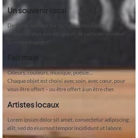
Un souvenir local
De votre passage sur le chemin des Galets,
emportez plus que des grains de sable en souvenir
dans vos bagages!
Fait main
Odeurs, couleurs, musique, poésie…
Chaque objet est choisi avec soin, avec cœur, pour
vous être offert – ou être offert à un être cher.
Artistes locaux
Lorem ipsum dolor sit amet, consectetur adipiscing
elit, sed do eiusmod tempor incididunt ut labore.