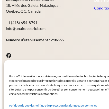
Les artis
18, Allée des Galets, Natashquan,
Conditio
Québec, QC, Canada
+1 (418) 654-8791
info@unairdeparici.com
Numéro d’établissement : 218665
Facebook
Pour offrir les meilleures expériences, nous utilisons des technologies telles qu
stocker et/ou accéder aux informations des appareils. Le fait de consentir à ces
permettra de traiter des données telles que le comportement de navigation ou l
site. Le fait de ne pas consentir ou de retirer son consentement peut avoir un eff
Tous droits réservés
©
Un air de par ici
certaines caractéristiques et fonctions.
Politique de cookies
Politique de protection des données personnelles