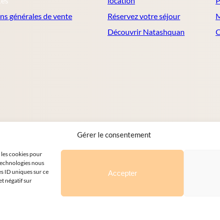
tes
location
P
ns générales de vente
Réservez votre séjour
M
Découvrir Natashquan
C
Gérer le consentement
e les cookies pour
 technologies nous
es ID uniques sur ce
Accepter
et négatif sur