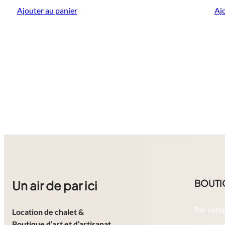
Ajouter au panier
Aj
BOUTI
Un air de par ici
Par caté
Location de chalet
&
Boutique d’art et d’artisanat