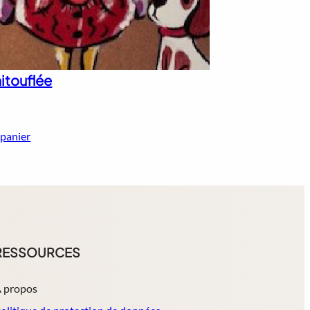
itouflée
 panier
RESSOURCES
 propos