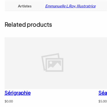
Artistes
Emmanuelle L.Roy, Illustratrice
Related products
Sérigraphie
Séa
$
0.00
$
5.00