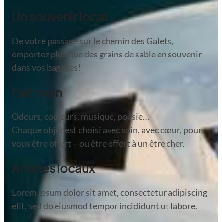
Un souvenir local
De votre passage sur le chemin des Galets,
emportez plus que des grains de sable en souvenir
dans vos bagages!
Fait main
Odeurs, couleurs, musique, poésie…
Chaque objet est choisi avec soin, avec cœur, pour
vous être offert – ou être offert à un être cher.
Artistes locaux
Lorem ipsum dolor sit amet, consectetur adipiscing
elit, sed do eiusmod tempor incididunt ut labore.