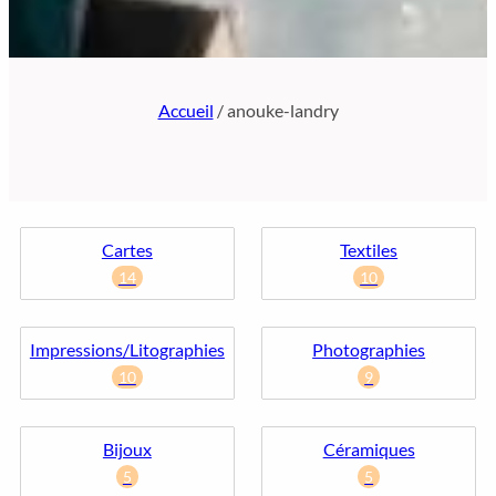
Accueil
/ anouke-landry
Cartes
Textiles
14
10
Impressions/Litographies
Photographies
10
9
Bijoux
Céramiques
5
5