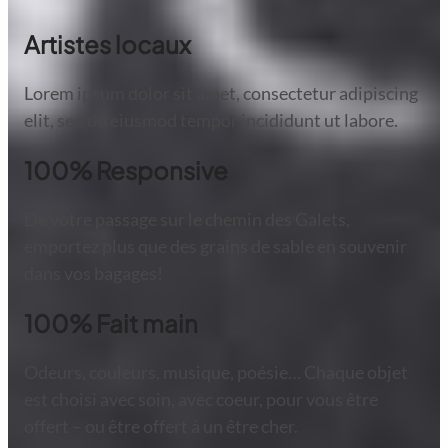
Artistes locaux
Lorem ipsum dolor sit amet, consectetur adipiscing
elit, sed do eiusmod tempor incididunt ut labore.
100% Responsive
De votre passage sur le chemin des Galets,
emportez plus que des grains de sable en souvenir
dans vos bagages!
100% Fait main
Odeurs, couleurs, musique, poésie… Chaque objet
est choisi avec soin, avec coeur, pour vous être
offert – ou être offert à un être cher.