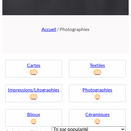
Accueil
/ Photographies
Cartes
Textiles
14
10
Impressions/Litographies
Photographies
10
9
Bijoux
Céramiques
5
5