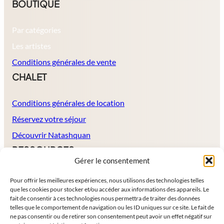
BOUTIQUE
Par catégories
Les artistes
Conditions générales de vente
CHALET
Conditions générales de location
Réservez votre séjour
Découvrir Natashquan
RESSOURCES
Gérer le consentement
À propos
Pour offrir les meilleures expériences, nous utilisons des technologies telles
que les cookies pour stocker et/ou accéder aux informations des appareils. Le
Politique de protection de données
fait de consentir à ces technologies nous permettra de traiter des données
Mentions légales
telles que le comportement de navigation ou les ID uniques sur ce site. Le fait de
ne pas consentir ou de retirer son consentement peut avoir un effet négatif sur
Contact