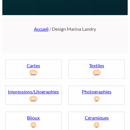
Accueil
/ Design Marina Landry
Cartes
Textiles
14
10
Impressions/Litographies
Photographies
10
9
Bijoux
Céramiques
5
5