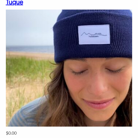
Tuque
$
0.00