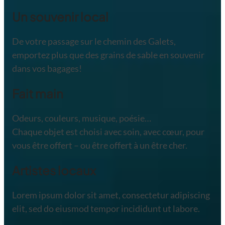
Un souvenir local
De votre passage sur le chemin des Galets,
emportez plus que des grains de sable en souvenir
dans vos bagages!
Fait main
Odeurs, couleurs, musique, poésie…
Chaque objet est choisi avec soin, avec cœur, pour
vous être offert – ou être offert à un être cher.
Artistes locaux
Lorem ipsum dolor sit amet, consectetur adipiscing
elit, sed do eiusmod tempor incididunt ut labore.