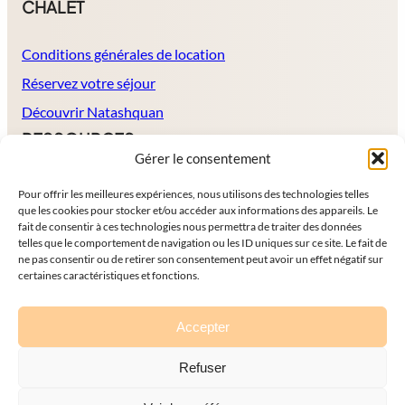
CHALET
Conditions générales de location
Réservez votre séjour
Découvrir Natashquan
RESSOURCES
Gérer le consentement
À propos
Pour offrir les meilleures expériences, nous utilisons des technologies telles
que les cookies pour stocker et/ou accéder aux informations des appareils. Le
Politique de protection de données
fait de consentir à ces technologies nous permettra de traiter des données
Mentions légales
telles que le comportement de navigation ou les ID uniques sur ce site. Le fait de
ne pas consentir ou de retirer son consentement peut avoir un effet négatif sur
Contact
certaines caractéristiques et fonctions.
Accepter
Refuser
Tous droits réservés
©
Un air de par ici